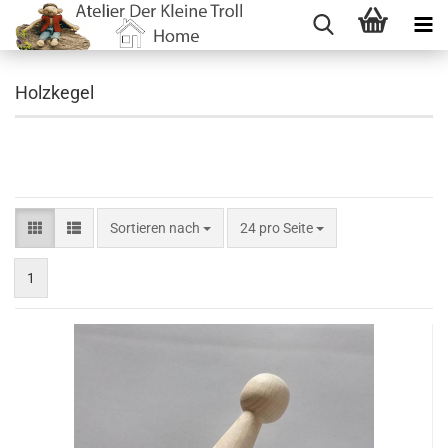
Holzkegel
Sortieren nach
pro Seite
Sortieren nach
24 pro Seite
1