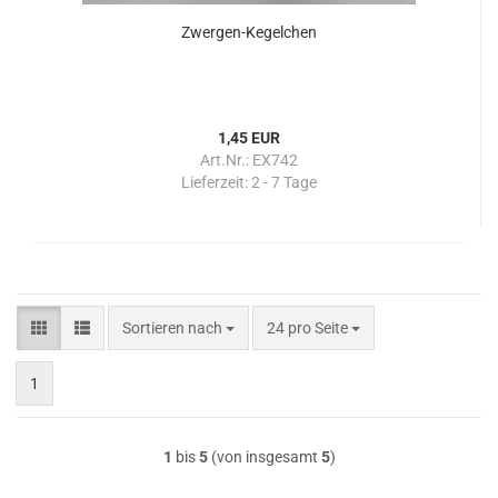
Zwergen-Kegelchen
1,45 EUR
Art.Nr.: EX742
Lieferzeit:
2 - 7 Tage
Sortieren nach
pro Seite
Sortieren nach
24 pro Seite
1
1
bis
5
(von insgesamt
5
)