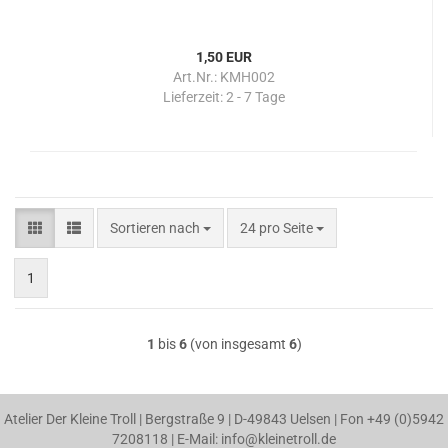
1,50 EUR
Art.Nr.: KMH002
Lieferzeit:
2 - 7 Tage
Sortieren nach
pro Seite
Sortieren nach
24 pro Seite
1
1
bis
6
(von insgesamt
6
)
Atelier Der Kleine Troll | Bergstraße 9 | D-49843 Uelsen | Fon +49 (0)5942
7208118 | E-Mail: info@kleinetroll.de