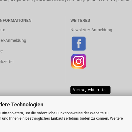
NFORMATIONEN
WEITERES
nto
Newsletter-Anmeldung
ter-Anmeldung
se
kzettel
Vertrag widerrufen
dere Technologien
rittanbietern, um die ordentliche Funktionsweise der Website zu
n und Ihnen ein bestmögliches Einkaufserlebnis bieten zu können. Weitere