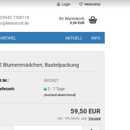
Login
Merkzettel
(0)5942 7208118
Ihr Warenkorb
fo@kleinetroll.de
0,00 EUR
ARTIKEL
AKTUELL
INFO
2 Blumenmädchen, Bastelpackung
t.Nr.:
GH2427
eferzeit:
2 - 7 Tage
(Ausland abweichend)
59,50 EUR
inkl. 19% MwSt. zzgl.
Versand