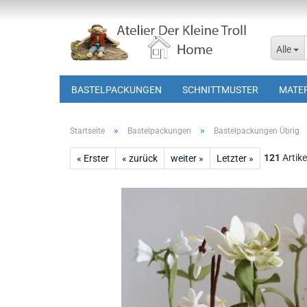
Alle
BASTELPACKUNGEN
SCHNITTMUSTER
MATER
»
»
Startseite
Bastelpackungen
Bastelpackungen Übrig
121
Artike
« Erster
« zurück
weiter »
Letzter »