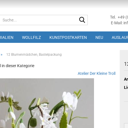
Tel. +49 
Suche...
E-Mail: in
IALIEN
WOLLFILZ
KUNSTPOSTKARTEN
NEU
AUSLAUF
»
12 Blumenmädchen, Bastelpackung
1
l in dieser Kategorie
Atelier Der Kleine Troll
Ar
Li