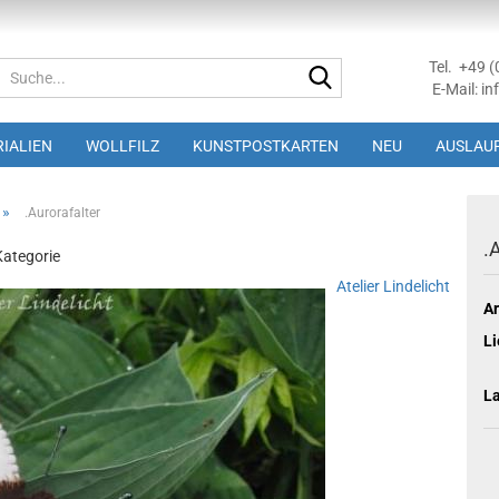
Tel. +49 
Suche...
E-Mail: in
IALIEN
WOLLFILZ
KUNSTPOSTKARTEN
NEU
AUSLAUF
»
.Aurorafalter
.
 Kategorie
Atelier Lindelicht
Ar
Li
L