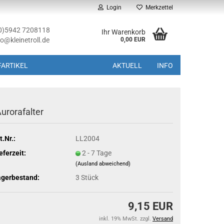
Login
Merkzettel
(0)5942 7208118
Ihr Warenkorb
fo@kleinetroll.de
0,00 EUR
ARTIKEL
AKTUELL
INFO
Aurorafalter
t.Nr.:
LL2004
eferzeit:
2 - 7 Tage
(Ausland abweichend)
agerbestand:
3
Stück
9,15 EUR
inkl. 19% MwSt. zzgl.
Versand