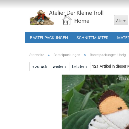
Alle
BASTELPACKUNGEN
SCHNITTMUSTER
MATER
»
»
Startseite
Bastelpackungen
Bastelpackungen Übrig
121
Artikel in dieser
« zurück
weiter »
Letzter »