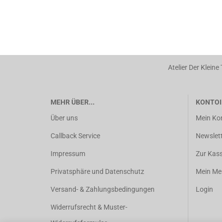
Atelier Der Kleine
MEHR ÜBER...
KONTOI
Über uns
Mein Ko
Callback Service
Newslet
Impressum
Zur Kas
Privatsphäre und Datenschutz
Mein Mer
Versand- & Zahlungsbedingungen
Login
Widerrufsrecht & Muster-