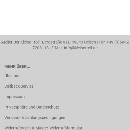
Atelier Der Kleine Troll | Bergstraße 9 | D-49843 Uelsen | Fon +49 (0)5942
7208118 | E-Mail: info@kleinetroll.de
MEHR ÜBER...
Über uns
Callback Service
Impressum
Privatsphäre und Datenschutz
Versand- & Zahlungsbedingungen
Widerrufsrecht & Muster-Widerrufsformular