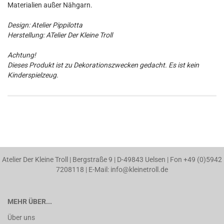
Materialien außer Nähgarn.
Design: Atelier Pippilotta
Herstellung: ATelier Der Kleine Troll
Achtung!
Dieses Produkt ist zu Dekorationszwecken gedacht. Es ist kein
Kinderspielzeug.
Atelier Der Kleine Troll | Bergstraße 9 | D-49843 Uelsen | Fon +49 (0)5942
7208118 | E-Mail: info@kleinetroll.de
MEHR ÜBER...
Über uns