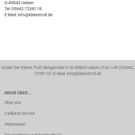
D-49843 Uelsen
Tel: 05942-7208118
E-Mail: info@kleinetroll.de
Atelier Der Kleine Troll | Bergstraße 9 | D-49843 Uelsen | Fon +49 (0)5942
7208118 | E-Mail: info@kleinetroll.de
MEHR ÜBER...
Über uns
Callback Service
Impressum