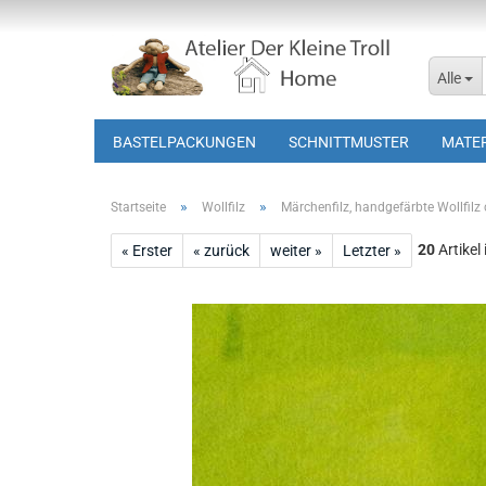
Alle
BASTELPACKUNGEN
SCHNITTMUSTER
MATER
»
»
Startseite
Wollfilz
Märchenfilz, handgefärbte Wollfilz
20
Artikel
« Erster
« zurück
weiter »
Letzter »