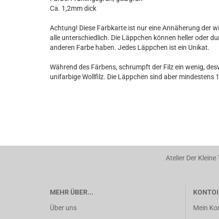
Ca. 1,2mm dick
Achtung! Diese Farbkarte ist nur eine Annäherung der w
alle unterschiedlich. Die Läppchen können heller oder d
anderen Farbe haben. Jedes Läppchen ist ein Unikat.
Während des Färbens, schrumpft der Filz ein wenig, desw
unifarbige Wollfilz. Die Läppchen sind aber mindestens 
Atelier Der Kleine
MEHR ÜBER...
KONTOI
Über uns
Mein Ko