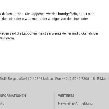
irklichen Farben. Die Läppchen werden handgefärbt, daher sind
unkler sein oder etwas mehr oder weniger von der einen oder
egen sind die Läppchen meist ein wenig kleiner und dicker als der
19 x 29cm.
 Troll | Bergstraße 9 | D-49843 Uelsen | Fon +49 (0)5942 7208118 | E-Mail: 
NFORMATIONEN
WEITERES
nto
Newsletter-Anmeldung