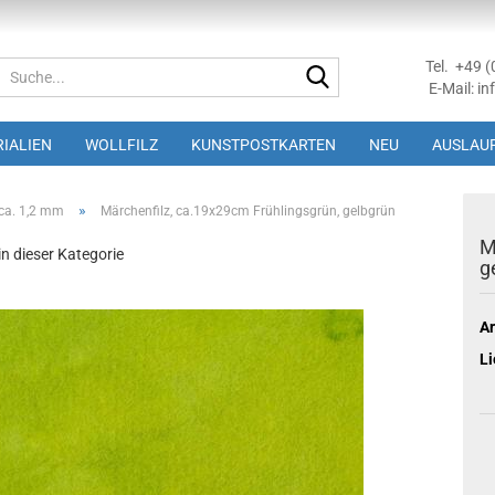
Tel. +49 
Suche...
E-Mail: in
IALIEN
WOLLFILZ
KUNSTPOSTKARTEN
NEU
AUSLAUF
»
 ca. 1,2 mm
Märchenfilz, ca.19x29cm Frühlingsgrün, gelbgrün
M
 in dieser Kategorie
g
Ar
Li