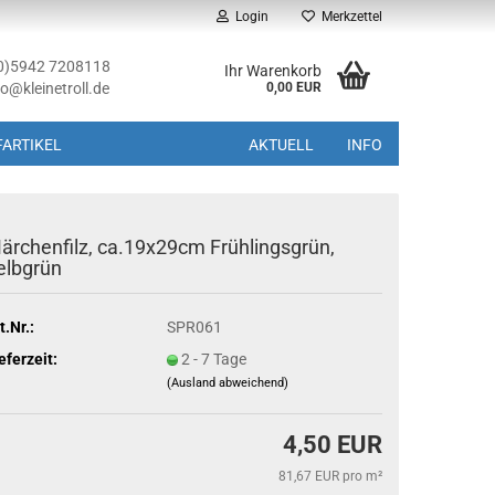
Login
Merkzettel
(0)5942 7208118
Ihr Warenkorb
fo@kleinetroll.de
0,00 EUR
ARTIKEL
AKTUELL
INFO
ärchenfilz, ca.19x29cm Frühlingsgrün,
elbgrün
t.Nr.:
SPR061
eferzeit:
2 - 7 Tage
(Ausland abweichend)
4,50 EUR
81,67 EUR pro m²