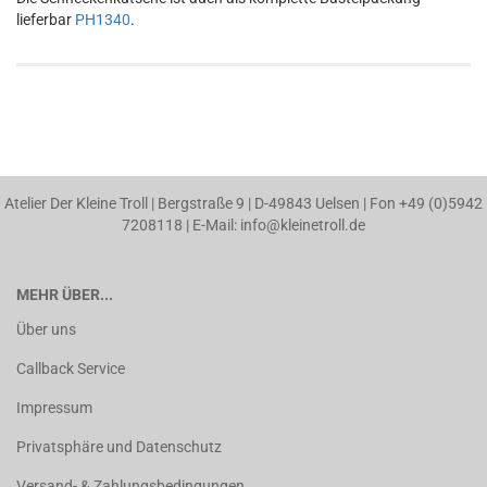
lieferbar
PH1340
.
Atelier Der Kleine Troll | Bergstraße 9 | D-49843 Uelsen | Fon +49 (0)5942
7208118 | E-Mail: info@kleinetroll.de
MEHR ÜBER...
Über uns
Callback Service
Impressum
Privatsphäre und Datenschutz
Versand- & Zahlungsbedingungen