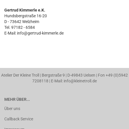
Gertrud Kimmerle e.K.
Hundsbergstraße 16-20
D - 73642 Welzheim
Tel. 97182 - 6584
E-Mail: info@gertrud-kimmerle.de
Atelier Der Kleine Troll | Bergstraße 9 | D-49843 Uelsen | Fon +49 (0)5942
7208118 | E-Mail: info@kleinetroll.de
MEHR ÜBER...
Über uns
Callback Service