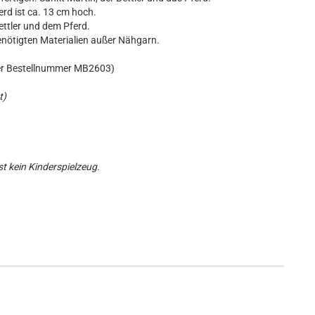
erd ist ca. 13 cm hoch.
ttler und dem Pferd.
enötigten Materialien außer Nähgarn.
ter Bestellnummer MB2603)
t)
t kein Kinderspielzeug.