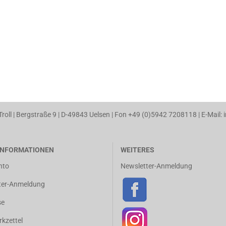
 Troll | Bergstraße 9 | D-49843 Uelsen | Fon +49 (0)5942 7208118 | E-Mail: 
NFORMATIONEN
WEITERES
nto
Newsletter-Anmeldung
ter-Anmeldung
se
kzettel