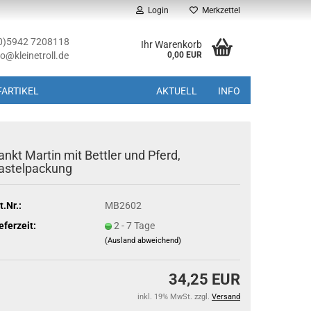
Login
Merkzettel
(0)5942 7208118
Ihr Warenkorb
fo@kleinetroll.de
0,00 EUR
ARTIKEL
AKTUELL
INFO
ankt Martin mit Bettler und Pferd,
astelpackung
t.Nr.:
MB2602
eferzeit:
2 - 7 Tage
(Ausland abweichend)
34,25 EUR
inkl. 19% MwSt. zzgl.
Versand