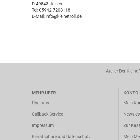
D-49843 Uelsen
Tel: 05942-7208118
E-Mail: info@kleinetroll.de
Atelier Der Kleine
MEHR ÜBER...
KONTOI
Über uns
Mein Ko
Callback Service
Newslet
Impressum
Zur Kas
Privatsphäre und Datenschutz
Mein Mer