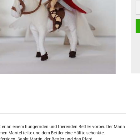
tt er an einem hungernden und frierenden Bettler vorbei. Der Mann
men Mantel teilte und dem Bettler eine Hälfte schenkte.
ertigen. Sankt Martin, der Bettler und das Pferd.