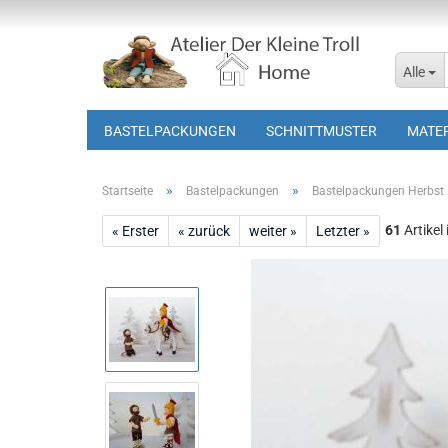
Alle
BASTELPACKUNGEN
SCHNITTMUSTER
MATER
»
»
Startseite
Bastelpackungen
Bastelpackungen Herbst
61
Artikel
« Erster
« zurück
weiter »
Letzter »