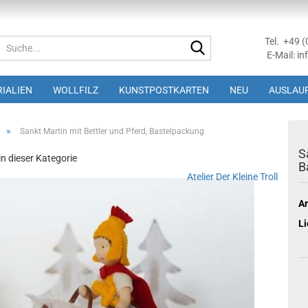
Tel. +49 
Suche...
E-Mail: in
IALIEN
WOLLFILZ
KUNSTPOSTKARTEN
NEU
AUSLAUF
»
Sankt Martin mit Bettler und Pferd, Bastelpackung
S
 in dieser Kategorie
B
Atelier Der Kleine Troll
Ar
Li