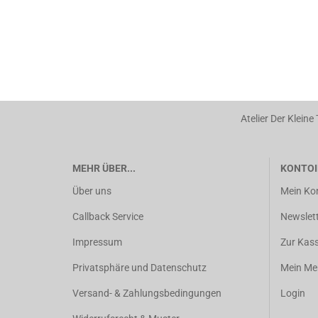
Atelier Der Kleine
MEHR ÜBER...
KONTOI
Über uns
Mein Ko
Callback Service
Newslet
Impressum
Zur Kas
Privatsphäre und Datenschutz
Mein Mer
Versand- & Zahlungsbedingungen
Login