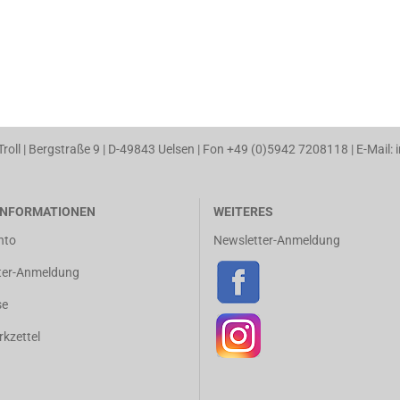
 Troll | Bergstraße 9 | D-49843 Uelsen | Fon +49 (0)5942 7208118 | E-Mail: 
NFORMATIONEN
WEITERES
nto
Newsletter-Anmeldung
ter-Anmeldung
se
kzettel