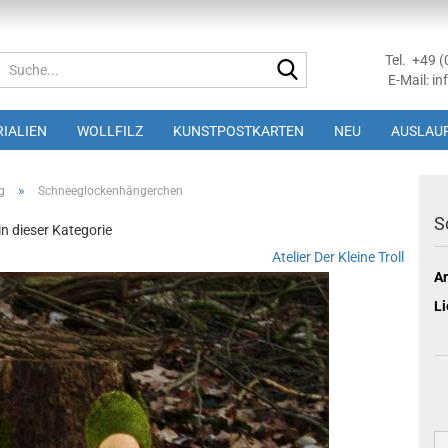
Tel. +49 
Suche...
E-Mail: in
IALIEN
WOLLFILZ
KUNSTPOSTKARTEN
NEU
AUSLAUF
»
g
Schneeglockenhängerchen
S
 in dieser Kategorie
Atelier Der Kleine Troll
Ar
Li