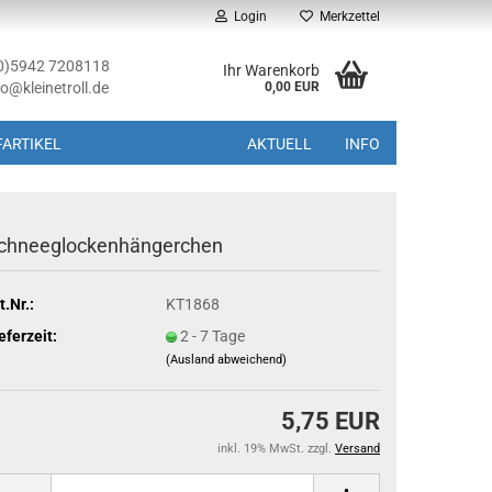
Login
Merkzettel
(0)5942 7208118
Ihr Warenkorb
fo@kleinetroll.de
0,00 EUR
ARTIKEL
AKTUELL
INFO
chneeglockenhängerchen
t.Nr.:
KT1868
eferzeit:
2 - 7 Tage
(Ausland abweichend)
5,75 EUR
inkl. 19% MwSt. zzgl.
Versand