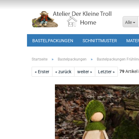
Alle
BASTELPACKUNGEN
SCHNITTMUSTER
MATER
»
»
Startseite
Bastelpackungen
Bastelpackungen Frühlin
79
Artikel
« Erster
« zurück
weiter »
Letzter »