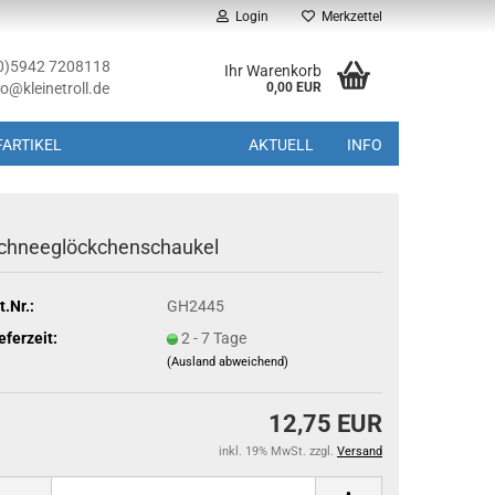
Login
Merkzettel
(0)5942 7208118
Ihr Warenkorb
fo@kleinetroll.de
0,00 EUR
ARTIKEL
AKTUELL
INFO
chneeglöckchenschaukel
t.Nr.:
GH2445
eferzeit:
2 - 7 Tage
(Ausland abweichend)
12,75 EUR
inkl. 19% MwSt. zzgl.
Versand