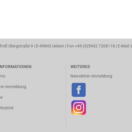
 Troll | Bergstraße 9 | D-49843 Uelsen | Fon +49 (0)5942 7208118 | E-Mail: 
NFORMATIONEN
WEITERES
nto
Newsletter-Anmeldung
ter-Anmeldung
se
kzettel