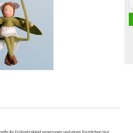
elfe ihr Frühjahrskleid angezogen und einen fürstlichen Hut