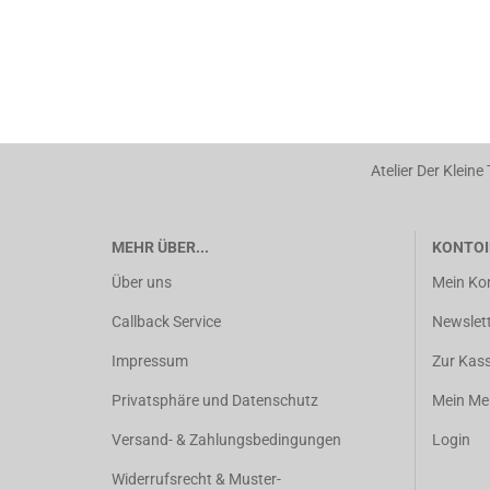
Atelier Der Kleine
MEHR ÜBER...
KONTOI
Über uns
Mein Ko
Callback Service
Newslet
Impressum
Zur Kas
Privatsphäre und Datenschutz
Mein Mer
Versand- & Zahlungsbedingungen
Login
Widerrufsrecht & Muster-