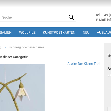
Tel. +49 
Suche...
E-Mail: in
IALIEN
WOLLFILZ
KUNSTPOSTKARTEN
NEU
AUSLAUF
»
g
Schneeglöckchenschaukel
S
 in dieser Kategorie
Atelier Der Kleine Troll
Ar
Li