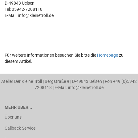
D-49843 Uelsen
Tel: 05942-7208118
E-Mail: info@kleinetroll.de
Für weitere Informationen besuchen Sie bitte die
Homepage
zu
diesem Artikel.
Atelier Der Kleine Troll | Bergstraße 9 | D-49843 Uelsen | Fon +49 (0)5942
7208118 | E-Mail: info@kleinetroll.de
MEHR ÜBER...
Über uns
Callback Service